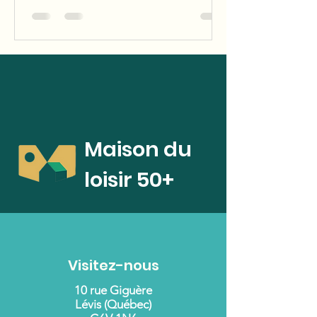
Maison du
loisir 50+
Visitez-nous
10 rue Giguère
Lévis (Québec)