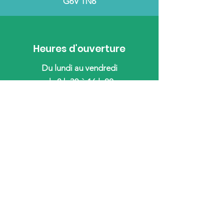
G6V 1N6
Heures d'ouverture
Du lundi au vendredi
de 8 h 30 à 16 h 00
Appelez-nous
418 838-4100
Écrivez-nous