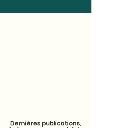
Bienvenue à la M
aison du
loisir 50 +
Vous avez 50 ans et plus et avez envie de
bouger, de sortir, de rencontrer des gens
,
de faire du
bénévolat, de suivre des
cours, d'obtenir des ressources et des
informations sans avoir besoin d'une carte
de membre et sans frais d'adhésion.​
Vous êtes au bon endroit !
Dernières publications,