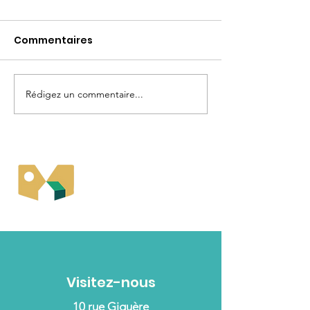
2024
2023
Commentaires
Rédigez un commentaire...
Maison du
loisir 50+
Visitez-nous
10 rue Giguère