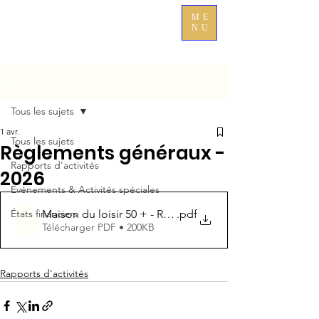
Journée portes ouvertes - 21 août 2026
ME
NU
Post
Tous les sujets
1 avr.
Tous les sujets
Règlements généraux -
Rapports d'activités
2026
Événements & Activités spéciales
Maison du loisir 50 + - RG - 2026
.pdf
États financiers
Télécharger PDF • 200KB
Rapports d'activités