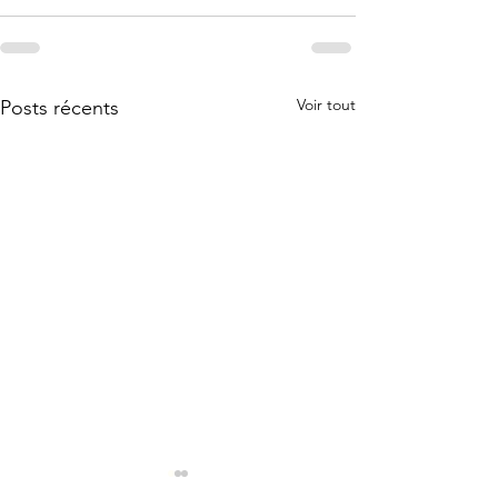
Voir tout
Posts récents
Rapport d'activités
Rapport d'acti